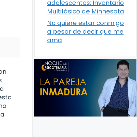
adolescentes: Inventario
Multifásico de Minnesota
No quiere estar conmigo
a pesar de decir que me
ama
on
s
da
esta
 no
na
n