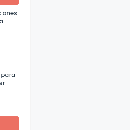
ciones
ra
s para
er