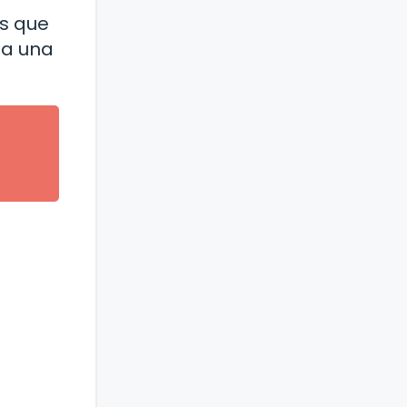
as que
ia una