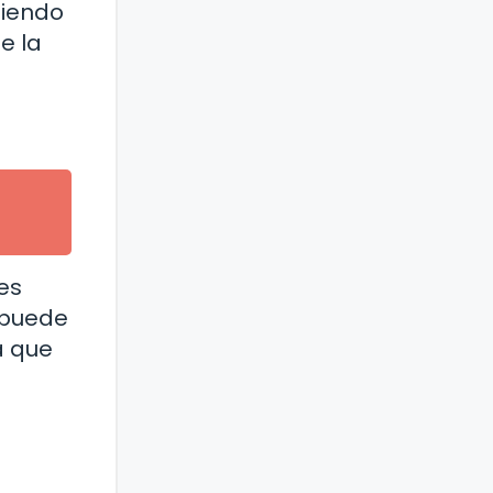
siendo
e la
es
 puede
a que