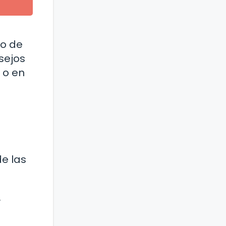
io de
sejos
 o en
e las
y