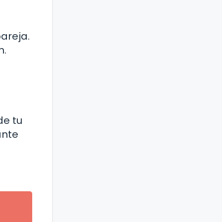
areja.
n.
de tu
ante