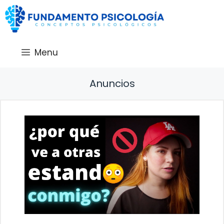
Saltar
al
contenido
Menu
Anuncios