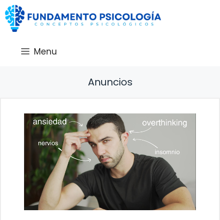
Saltar
al
contenido
Menu
Anuncios