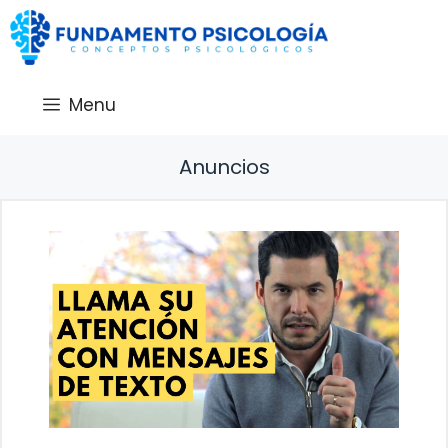
Saltar
al
contenido
Menu
Anuncios