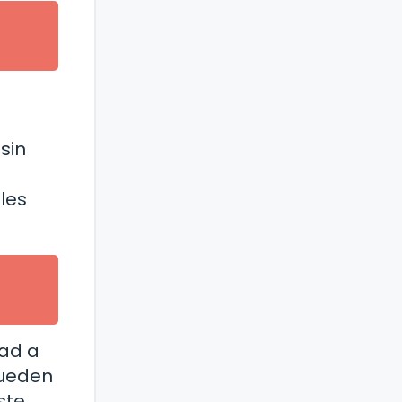
sin
bles
dad a
pueden
ste