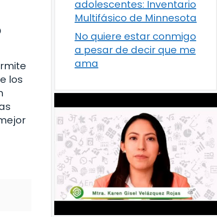
adolescentes: Inventario
Multifásico de Minnesota
o
No quiere estar conmigo
a pesar de decir que me
ama
ermite
e los
n
las
mejor