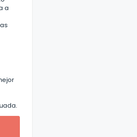
a a
cas
mejor
cuada.