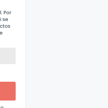
. Por
i se
ctos
de
to