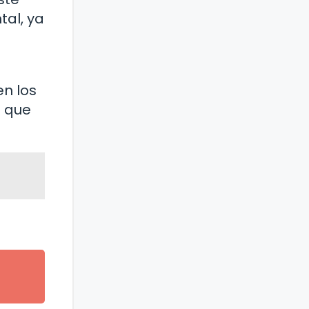
al, ya
en los
a que