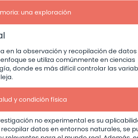
moria: una exploración
al
a en la observación y recopilación de datos 
e enfoque se utiliza comúnmente en ciencias
gía, donde es más difícil controlar las varia
eja.
alud y condición física
vestigación no experimental es su aplicabili
 y recopilar datos en entornos naturales, se 
y relevantes para el mundo real. Además, e