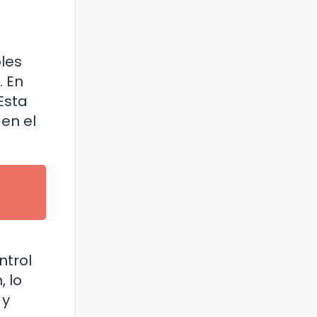
bles
. En
Esta
 en el
ntrol
, lo
 y