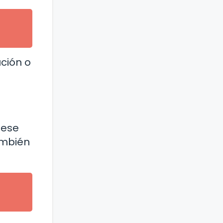
ución o
 ese
ambién