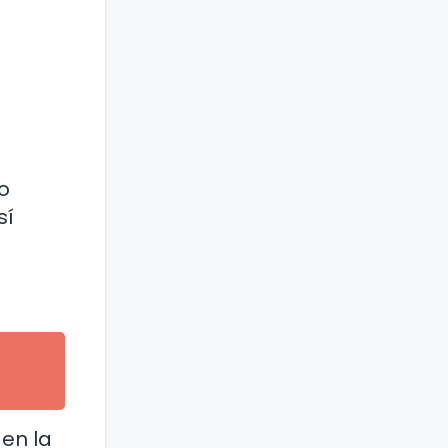
o
sí
 en la