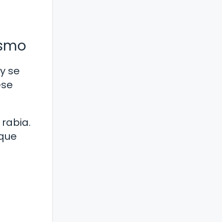
ismo
 y se
ese
 rabia.
 que