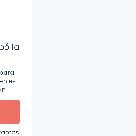
bó la
 para
gen es
ón.
ltamos