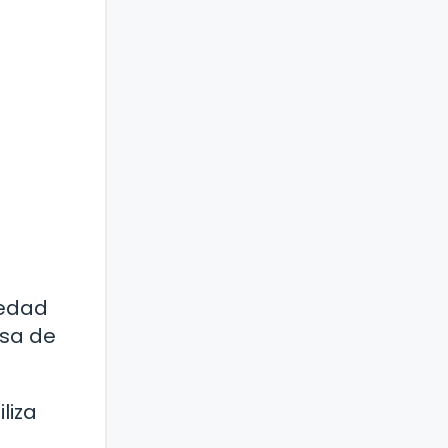
medad
usa de
liza