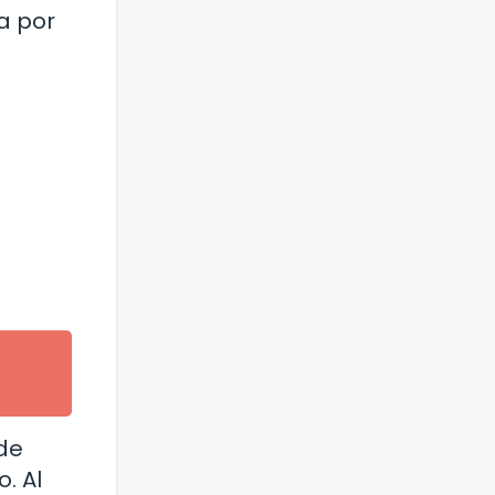
ma por
 de
. Al