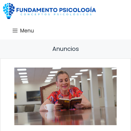
Saltar
al
contenido
Menu
Anuncios