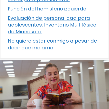
Función del hemisferio izquierdo
Evaluación de personalidad para
adolescentes: Inventario Multifásico
de Minnesota
No quiere estar conmigo a pesar de
decir que me ama