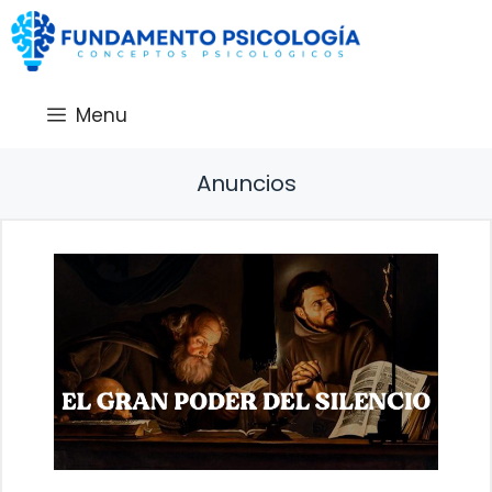
Saltar
al
contenido
Menu
Anuncios