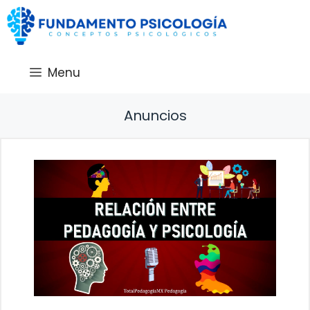
Saltar
al
contenido
Menu
Anuncios