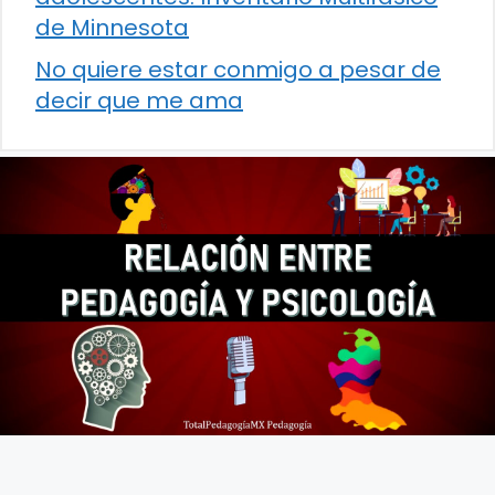
de Minnesota
No quiere estar conmigo a pesar de
decir que me ama