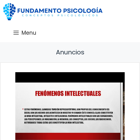
Saltar
al
contenido
Menu
Anuncios