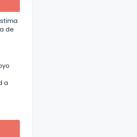
estima
ca de
oyo
d a