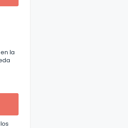
e
en la
ueda
los