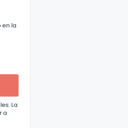
 en la
es. La
r a