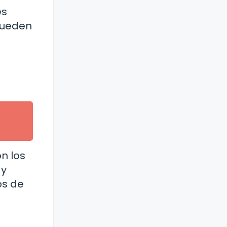
es
pueden
n los
 y
os de