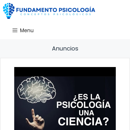
Saltar
al
contenido
Menu
Anuncios