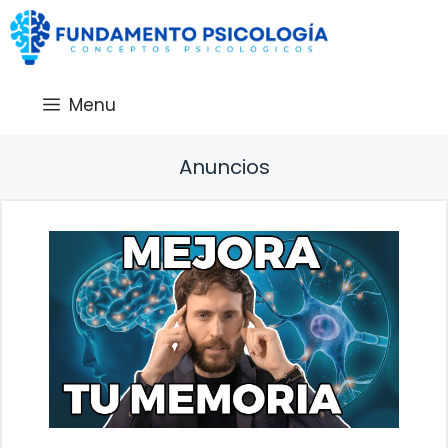
Saltar
al
contenido
Menu
Anuncios