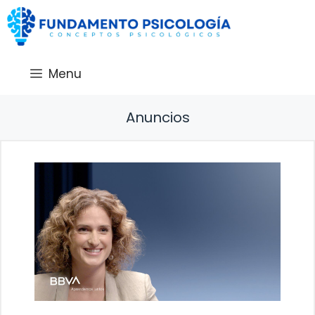
Saltar
al
contenido
Menu
Anuncios