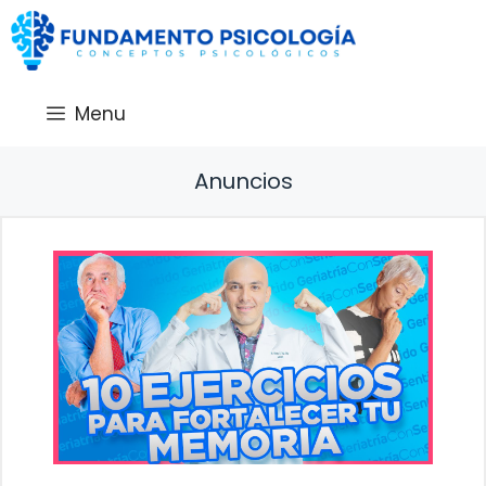
Saltar
al
contenido
Menu
Anuncios