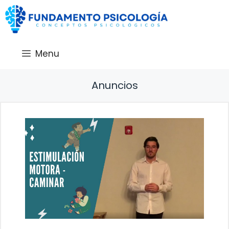
Saltar
al
contenido
Menu
Anuncios