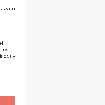
uo para
e
el
ades
ficar y