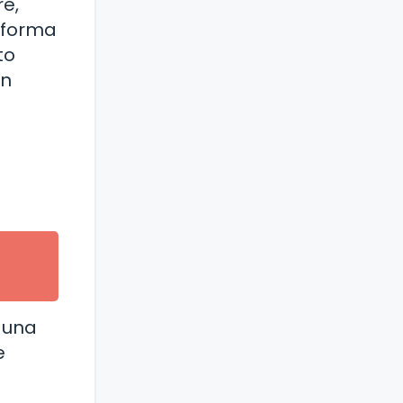
re,
 forma
to
ón
 una
e