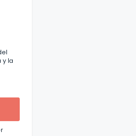
del
 y la
r