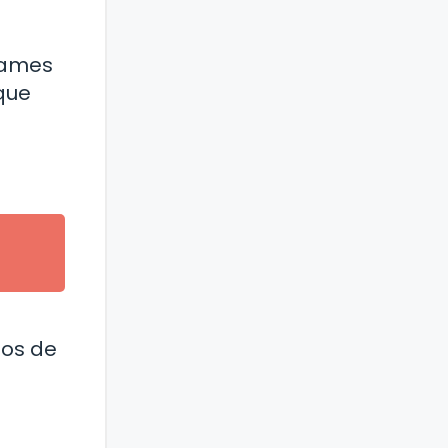
 James
que
ios de