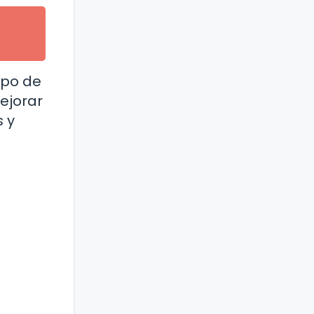
mpo de
mejorar
 y