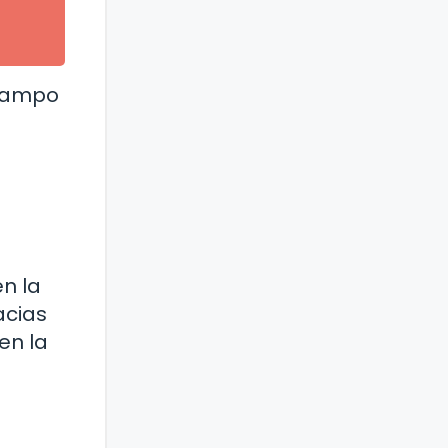
 campo
n la
acias
en la