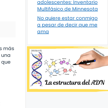
adolescentes: Inventario
Multifásico de Minnesota
No quiere estar conmigo
a pesar de decir que me
ama
os más
a una
s que
k