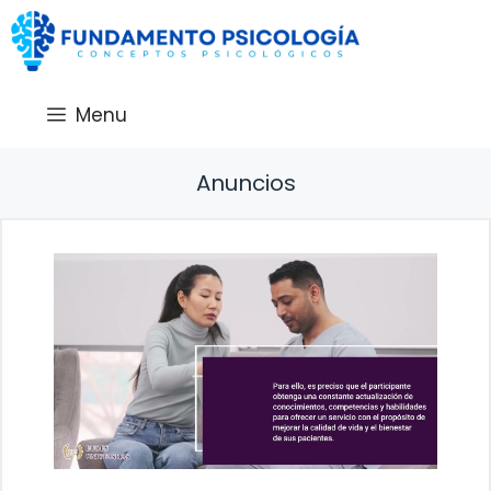
Saltar
al
contenido
Menu
Anuncios