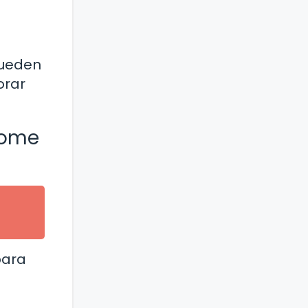
pueden
orar
rome
para