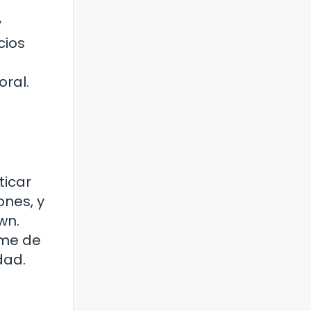
y
cios
oral.
ticar
ones, y
wn.
ome de
dad.