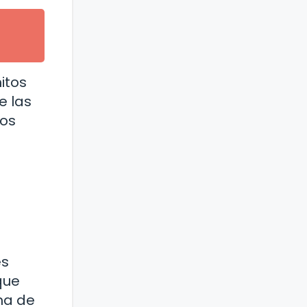
itos
e las
tos
es
que
ma de