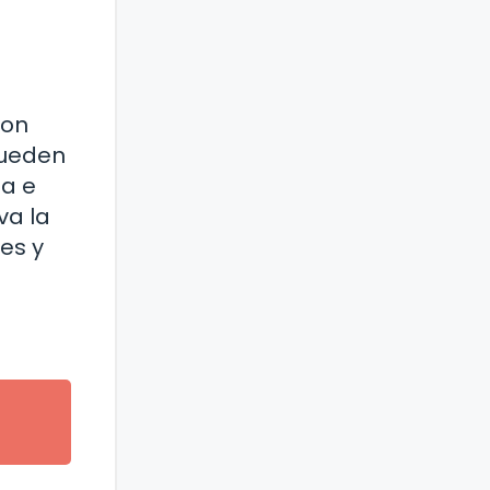
con
pueden
na e
va la
es y