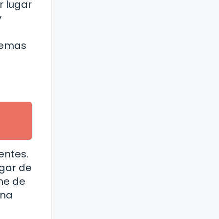
r lugar
y
blemas
entes.
ugar de
me de
una