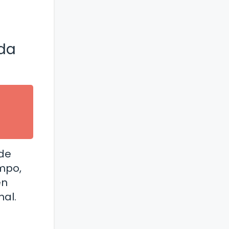
ida
 de
mpo,
en
nal.