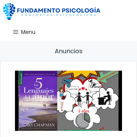
Saltar
al
contenido
Menu
Anuncios