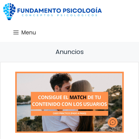
Saltar
al
contenido
Menu
Anuncios