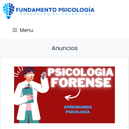
Saltar
al
contenido
Menu
Anuncios