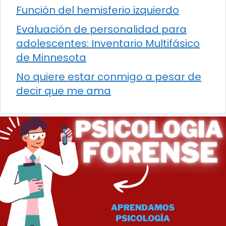
Función del hemisferio izquierdo
Evaluación de personalidad para
adolescentes: Inventario Multifásico
de Minnesota
No quiere estar conmigo a pesar de
decir que me ama