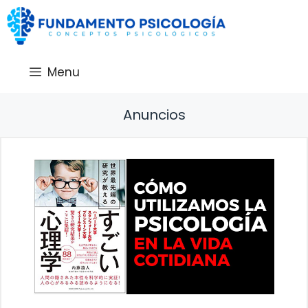
Saltar
al
contenido
Menu
Anuncios