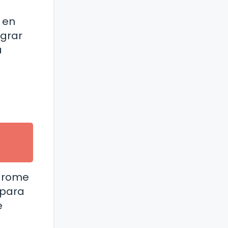
 en
grar
a
ndrome
 para
e