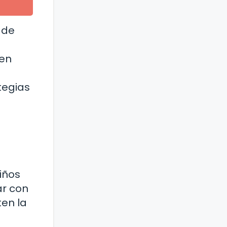
 de
den
tegias
iños
ar con
ten la