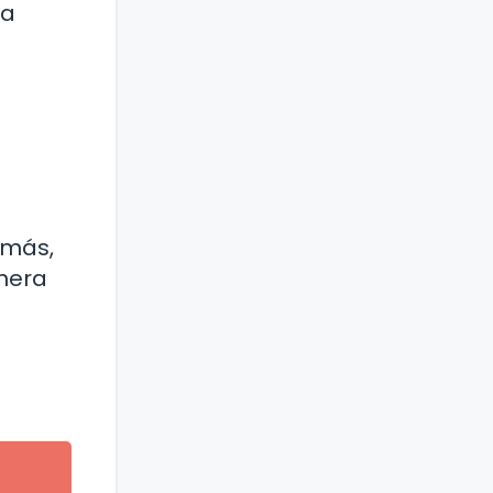
 a
emás,
nera