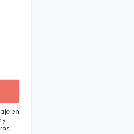
uaje en
 y
ros,