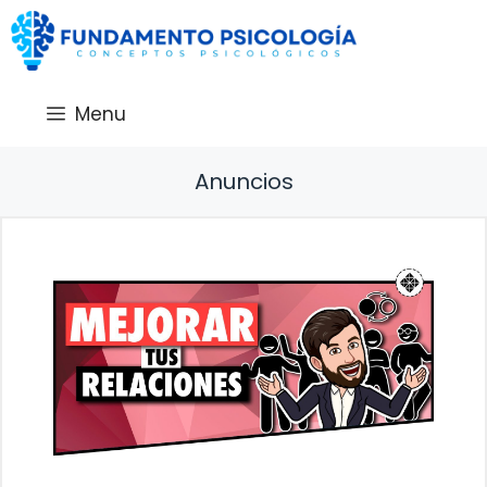
Saltar
al
contenido
Menu
Anuncios