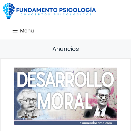
Saltar
al
contenido
Menu
Anuncios