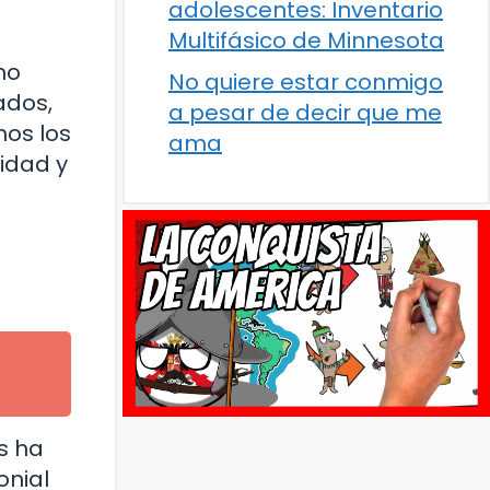
adolescentes: Inventario
Multifásico de Minnesota
mo
No quiere estar conmigo
ados,
a pesar de decir que me
mos los
ama
tidad y
s ha
onial