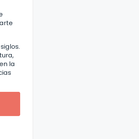
e
parte
siglos.
tura,
en la
cias