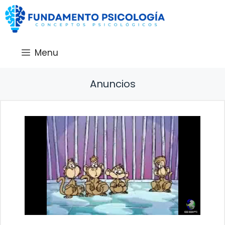
Saltar
al
contenido
Menu
Anuncios