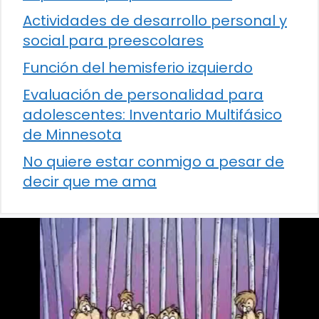
Actividades de desarrollo personal y
social para preescolares
Función del hemisferio izquierdo
Evaluación de personalidad para
adolescentes: Inventario Multifásico
de Minnesota
No quiere estar conmigo a pesar de
decir que me ama