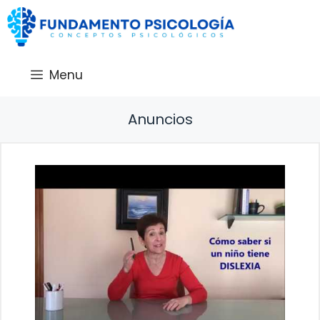
Saltar
al
contenido
Menu
Anuncios