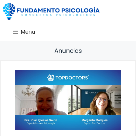
Saltar
al
contenido
Menu
Anuncios