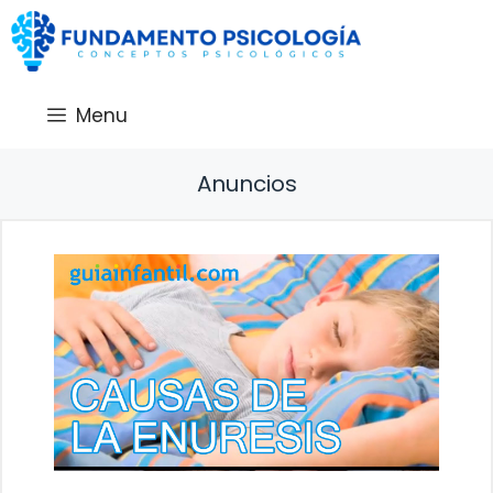
Saltar
al
contenido
Menu
Anuncios