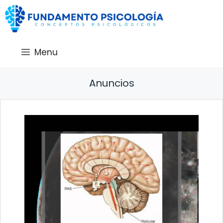
Saltar
al
contenido
Menu
Anuncios