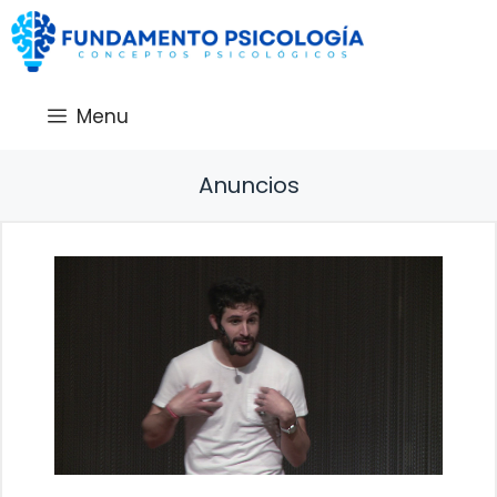
Saltar
al
contenido
Menu
Anuncios