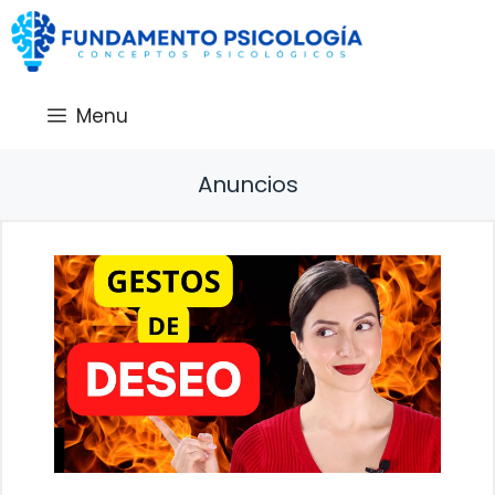
Saltar
al
contenido
Menu
Anuncios