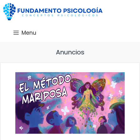
Saltar
al
contenido
Menu
Anuncios