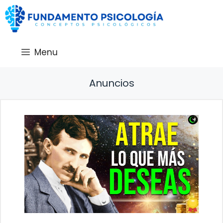
Saltar
al
contenido
Menu
Anuncios