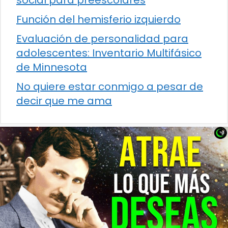
social para preescolares
Función del hemisferio izquierdo
Evaluación de personalidad para
adolescentes: Inventario Multifásico
de Minnesota
No quiere estar conmigo a pesar de
decir que me ama