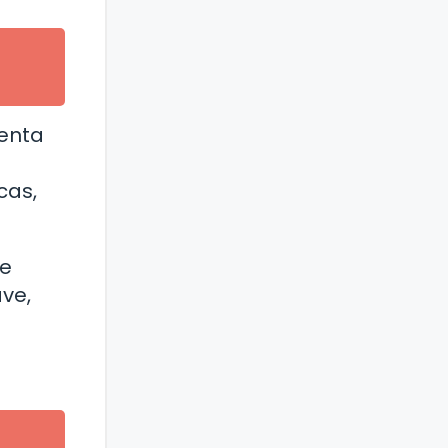
enta
cas,
de
ave,