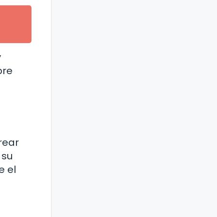
y
bre
rear
 su
e el