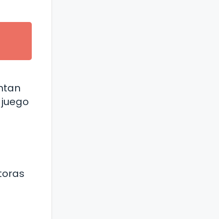
entan
 juego
toras