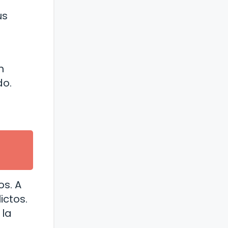
us
n
do.
os. A
ictos.
 la