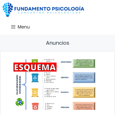
Saltar
al
contenido
Menu
Anuncios