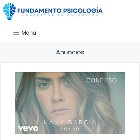
Saltar
al
contenido
Menu
Anuncios