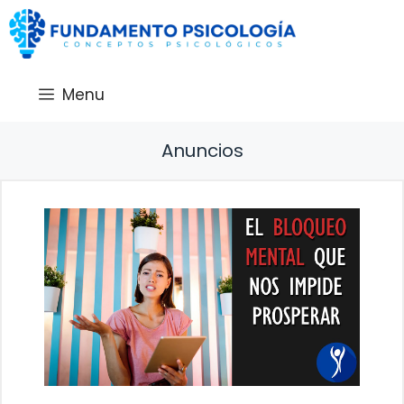
Saltar
al
contenido
Menu
Anuncios