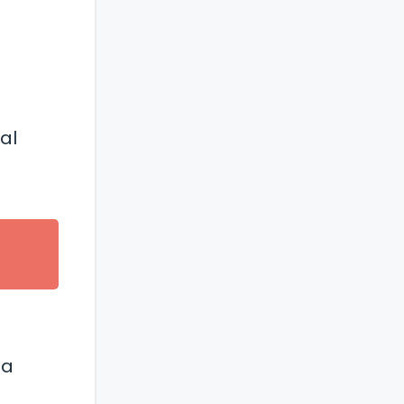
a
al
 a