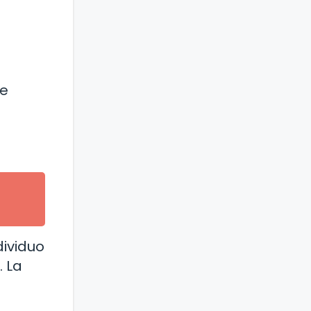
de
ividuo
. La