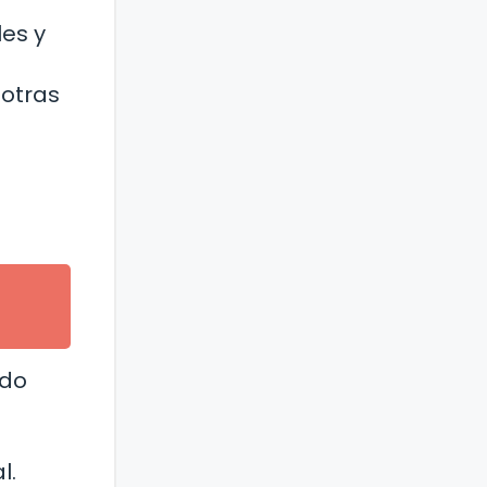
les y
 otras
ado
l.