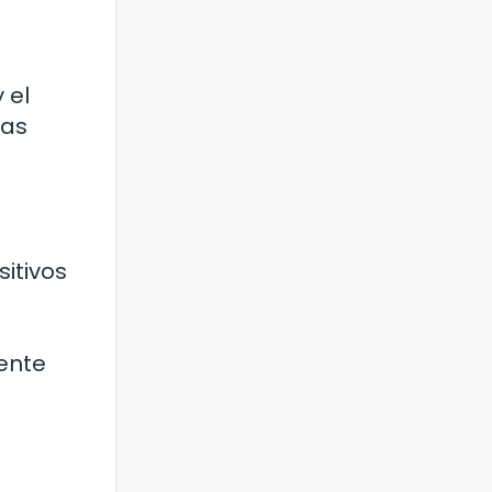
 el
ias
itivos
.
ente