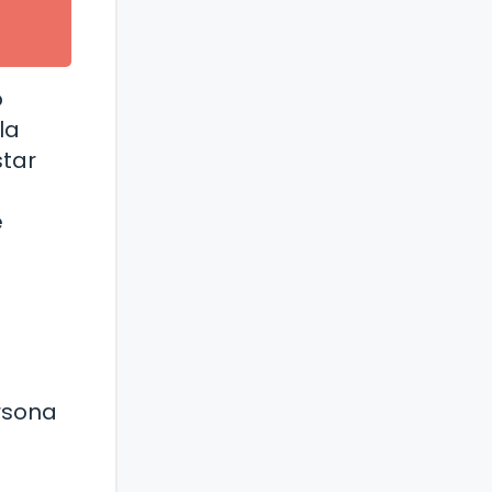
o
la
star
e
rsona