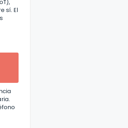
oT),
 sí. El
s
encia
ria.
éfono