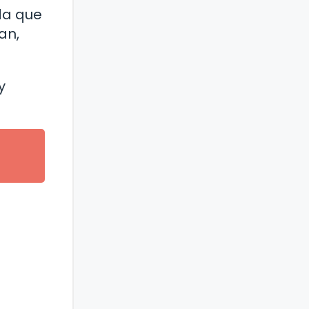
da que
an,
y