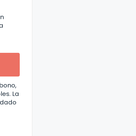
en
la
rbono,
es. La
idado