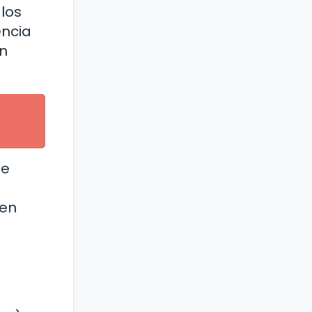
los
encia
en
de
 en