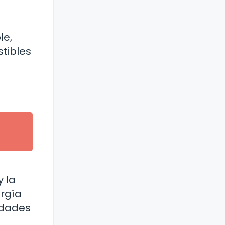
le,
stibles
a
y la
ergía
idades