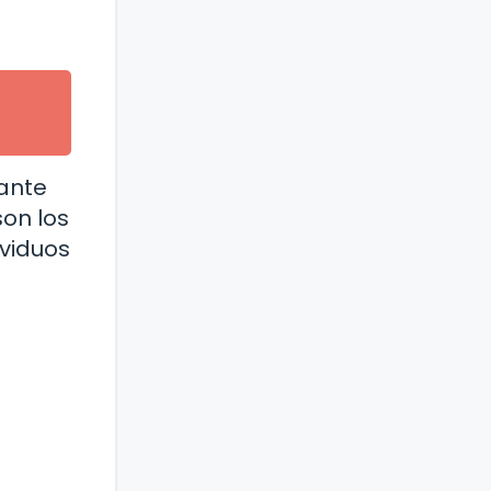
ante
on los
viduos