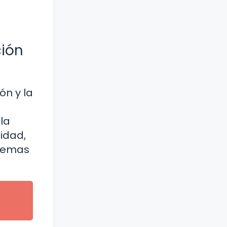
ción
ón y la
la
idad,
stemas