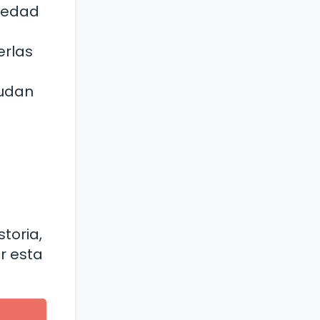
riedad
erlas
yudan
storia,
r esta