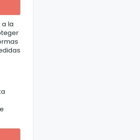
 a la
oteger
formas
medidas
ta
de