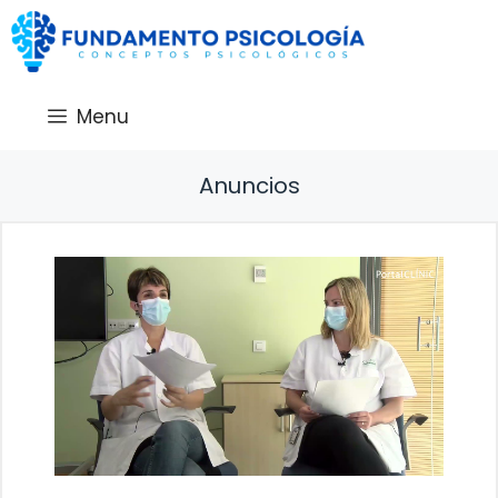
Saltar
al
contenido
Menu
Anuncios