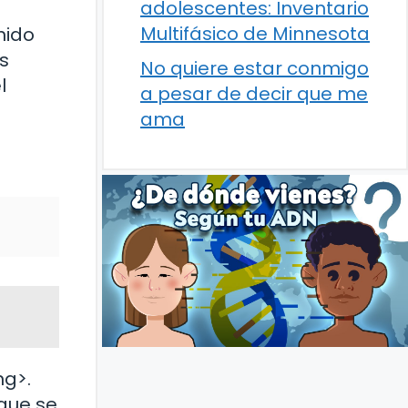
adolescentes: Inventario
Multifásico de Minnesota
nido
as
No quiere estar conmigo
l
a pesar de decir que me
ama
ng>.
 que se