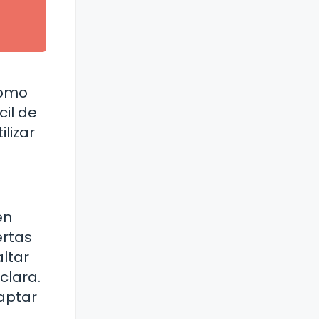
como
il de
lizar
en
ertas
altar
clara.
captar