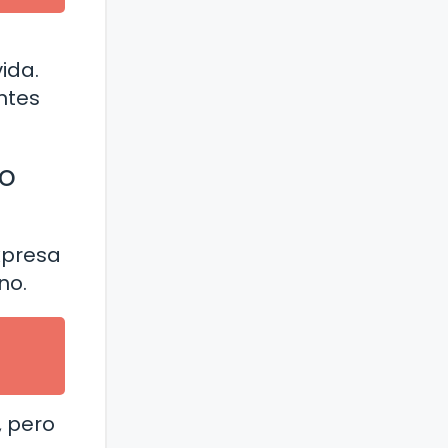
ida.
ntes
no
xpresa
no.
, pero