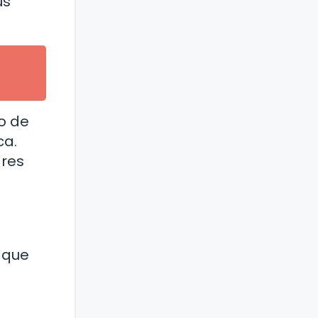
us
o de
ca.
ares
 que