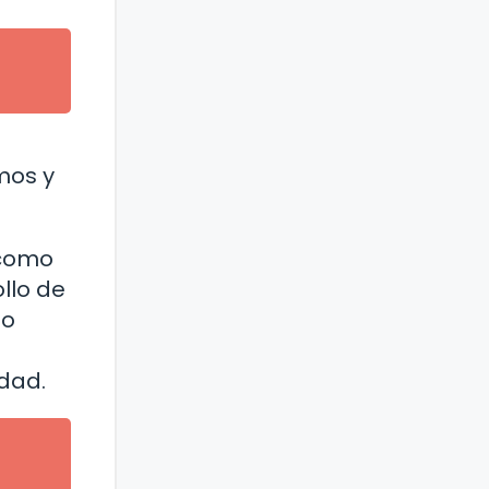
mos y
 como
ollo de
so
o
dad.