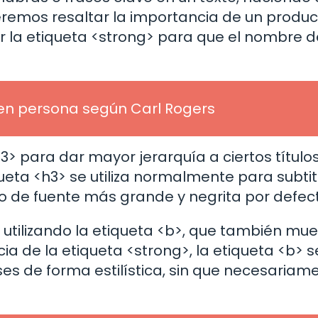
ueremos resaltar la importancia de un produc
ar la etiqueta <strong> para que el nombre d
 en persona según Carl Rogers
3> para dar mayor jerarquía a ciertos título
ueta <h3> se utiliza normalmente para subti
ilo de fuente más grande y negrita por defec
 utilizando la etiqueta <b>, que también mue
cia de la etiqueta <strong>, la etiqueta <b> s
ses de forma estilística, sin que necesariam