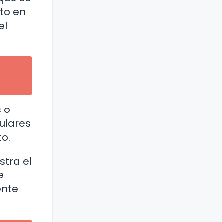
to en
el
s o
tulares
to.
stra el
e
ente