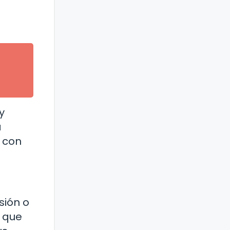
y
a
 con
sión o
, que