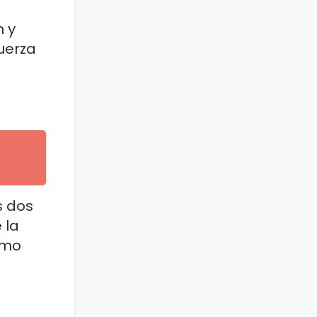
n y
uerza
s dos
 la
omo
: