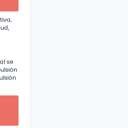
iva,
eud,
al se
pulsión
ulsión