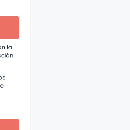
on la
cción
os
de