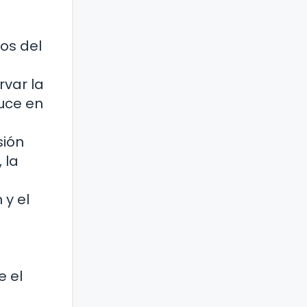
cos del
rvar la
duce en
sión
 la
 y el
e el