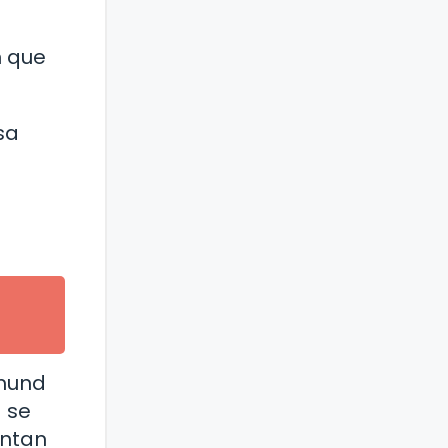
a
n que
sa
gmund
a se
entan