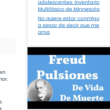
adolescentes: Inventario
Multifásico de Minnesota
No quiere estar conmigo
a pesar de decir que me
ama
 en
mor.
s.
e