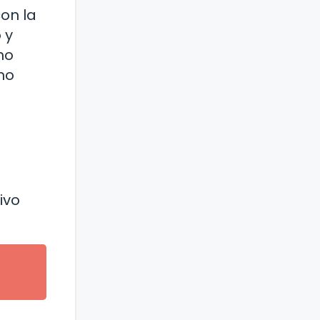
on la
 y
no
mo
ivo