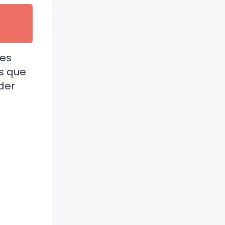
res
s que
oder