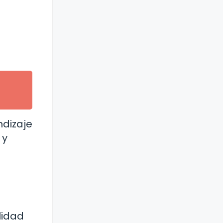
ndizaje
 y
lidad