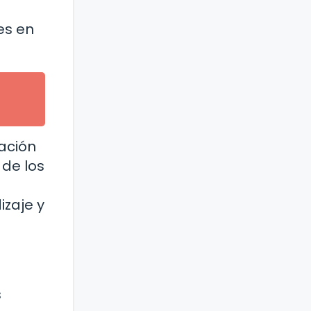
es en
ación
 de los
izaje y
s