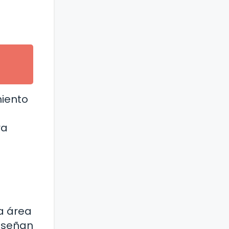
miento
ra
a área
diseñan