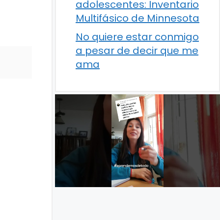
adolescentes: Inventario
Multifásico de Minnesota
No quiere estar conmigo
a pesar de decir que me
ama