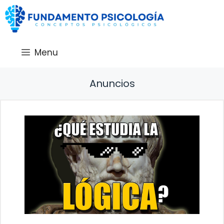
Saltar
al
contenido
Menu
Anuncios