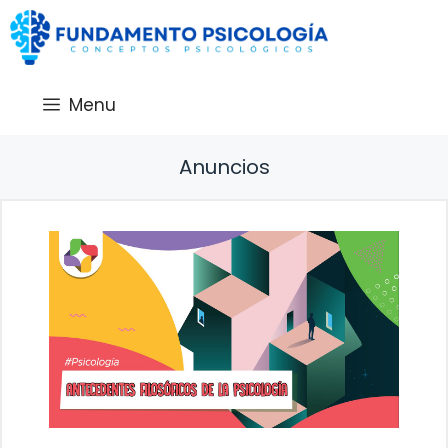
Saltar
al
contenido
Menu
Anuncios