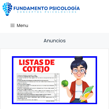
Saltar
al
contenido
Menu
Anuncios